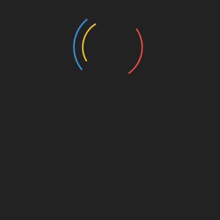
Pairs (2024)
Prólogos Para Observações Orgânicas (2023)
Canto das Bule bules (2023)
Post-humans have always existed (2021-2022)
100 Species of The Brazilian Fauna (2020)
Reality Goes Backwards (2021)
Space-Being (2021-2022)
Drawings (2014-2024)
Writings (Visit also Painting)
Sociedade Tecnológica (2024/2025)
Comunicação Científica no Blog Traço de Ciência
(2025)
Public Art
Leão e o Unicórnio (2025)
O Cultivar das Imagens (2022)
Exibição e acervo ”O Estado das Coisas”