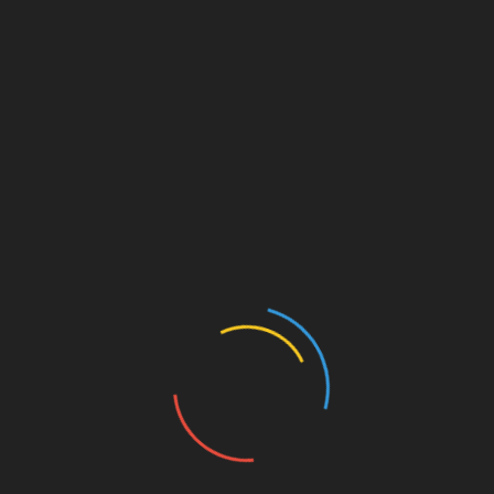
espécies do catálogo ”100 espécies brasileiras”
de Vannie Gama. Aquarela sobre papel.
Prancha nº 11 – Anfíbios brasileiros, espécies do
catálogo ”100 espécies brasileiras” de Vannie
Gama. Aquarela sobre papel.
Prancha nº 12 – Répteis marinhos brasileiros:
Tartarugas. espécies do catálogo ”100 espécies
brasileiras” de Vannie Gama. Aquarela sobre
papel. 2020.
Prancha nº 13 – Mamíferos aquáticos
encontrados no Brasil. Espécies do catálogo
”100 espécies brasileiras” de Vannie Gama.