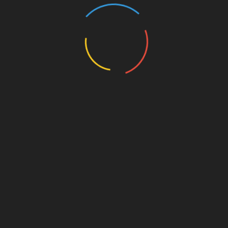
Prólogos Para Observações Orgânicas (2023)
Canto das Bule bules (2023)
Post-humans have always existed (2021-2022)
100 Species of The Brazilian Fauna (2020)
Reality Goes Backwards (2021)
Space-Being (2021-2022)
Drawings (2014-2024)
Writings (Visit also Painting)
Sociedade Tecnológica (2024/2025)
Comunicação Científica no Blog Traço de Ciência
(2025)
Public Art
Leão e o Unicórnio (2025)
O Cultivar das Imagens (2022)
Exibição e acervo ”O Estado das Coisas”
Manifesto Orgânico