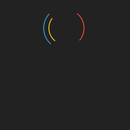
Pairs (2024)
Prólogos Para Observações Orgânicas (2023)
Canto das Bule bules (2023)
Post-humans have always existed (2021-2022)
100 Species of The Brazilian Fauna (2020)
Reality Goes Backwards (2021)
Space-Being (2021-2022)
Drawings (2014-2024)
Writings (Visit also Painting)
Sociedade Tecnológica (2024/2025)
Comunicação Científica no Blog Traço de Ciência
(2025)
Public Art
Leão e o Unicórnio (2025)
O Cultivar das Imagens (2022)
Exibição e acervo ”O Estado das Coisas”