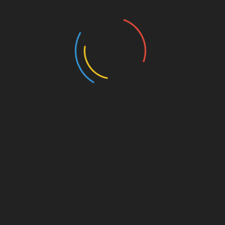
Pairs (2024)
Prólogos Para Observações Orgânicas (2023)
Canto das Bule bules (2023)
Post-humans have always existed (2021-2022)
100 Species of The Brazilian Fauna (2020)
Reality Goes Backwards (2021)
Space-Being (2021-2022)
Drawings (2014-2024)
Writings (Visit also Painting)
Sociedade Tecnológica (2024/2025)
Comunicação Científica no Blog Traço de Ciência
(2025)
Public Art
Leão e o Unicórnio (2025)
O Cultivar das Imagens (2022)
Exibição e acervo ”O Estado das Coisas”