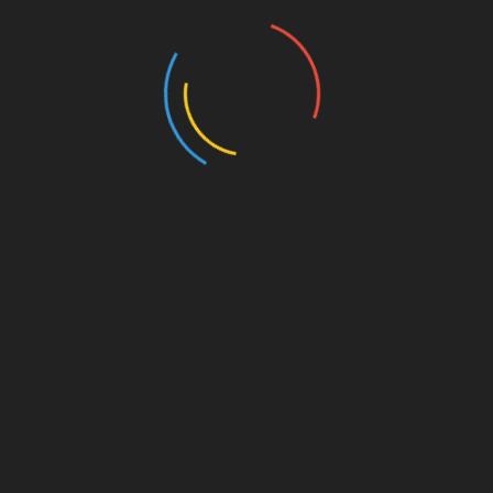
Prólogos Para Observações Orgânicas (2023)
Canto das Bule bules (2023)
Post-humans have always existed (2021-2022)
100 Species of The Brazilian Fauna (2020)
Reality Goes Backwards (2021)
Space-Being (2021-2022)
Drawings (2014-2024)
Writings (Visit also Painting)
Sociedade Tecnológica (2024/2025)
Comunicação Científica no Blog Traço de Ciência
(2025)
Public Art
Leão e o Unicórnio (2025)
O Cultivar das Imagens (2022)
Exibição e acervo ”O Estado das Coisas”
Manifesto Orgânico