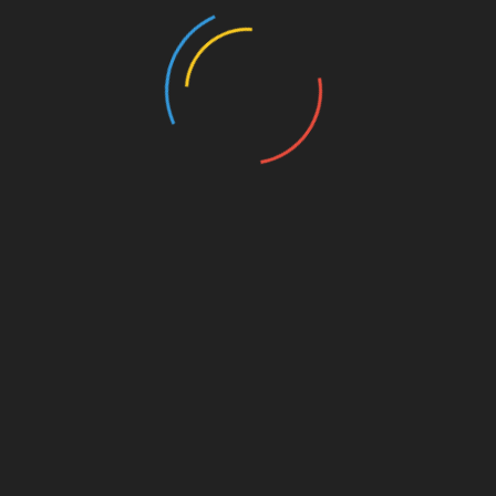
Prólogos Para Observações Orgânicas (2023)
Canto das Bule bules (2023)
Post-humans have always existed (2021-2022)
100 Species of The Brazilian Fauna (2020)
Reality Goes Backwards (2021)
Space-Being (2021-2022)
Drawings (2014-2024)
Writings (Visit also Painting)
Sociedade Tecnológica (2024/2025)
Comunicação Científica no Blog Traço de Ciência
(2025)
Public Art
Leão e o Unicórnio (2025)
O Cultivar das Imagens (2022)
Exibição e acervo ”O Estado das Coisas”
Manifesto Orgânico