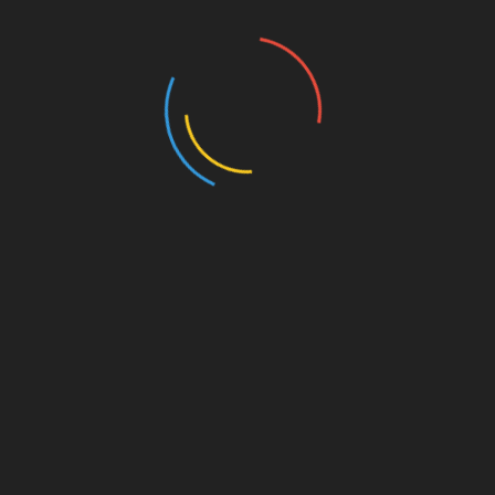
Pairs (2024)
Prólogos Para Observações Orgânicas (2023)
Canto das Bule bules (2023)
Post-humans have always existed (2021-2022)
100 Species of The Brazilian Fauna (2020)
Reality Goes Backwards (2021)
Space-Being (2021-2022)
Drawings (2014-2024)
Writings (Visit also Painting)
Sociedade Tecnológica (2024/2025)
Comunicação Científica no Blog Traço de Ciência
(2025)
Public Art
Leão e o Unicórnio (2025)
O Cultivar das Imagens (2022)
Exibição e acervo ”O Estado das Coisas”