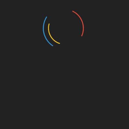
Pairs (2024)
Prólogos Para Observações Orgânicas (2023)
Canto das Bule bules (2023)
Post-humans have always existed (2021-2022)
100 Species of The Brazilian Fauna (2020)
Reality Goes Backwards (2021)
Space-Being (2021-2022)
Drawings (2014-2024)
Writings (Visit also Painting)
Sociedade Tecnológica (2024/2025)
Comunicação Científica no Blog Traço de Ciência
(2025)
Public Art
Leão e o Unicórnio (2025)
O Cultivar das Imagens (2022)
Exibição e acervo ”O Estado das Coisas”