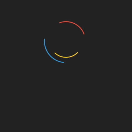
Atrás do Tempo (CEPID- Neuromat, 2025)
Astrologia Poetica (2025)
Platitudinous Bizarreness (2024-2025)
Pairs (2024)
Prólogos Para Observações Orgânicas (2023)
Canto das Bule bules (2023)
Post-humans have always existed (2021-2022)
100 Species of The Brazilian Fauna (2020)
Reality Goes Backwards (2021)
Space-Being (2021-2022)
Drawings (2014-2024)
Writings (Visit also Painting)
Sociedade Tecnológica (2024/2025)
Comunicação Científica no Blog Traço de Ciência
(2025)
Public Art