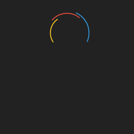
NEWS! - PRETENT THAT THIS IS A NEWSPAPER OR A NOTE
LEFT BY YOUR DOOR
9º Mostra de Artes Cidade Poesia – Paranavaí,
Paraná
August 11, 2019
PT Post O número de mostras e salões de arte no Brasil
são felizmente, anualmente
Share this:
Share