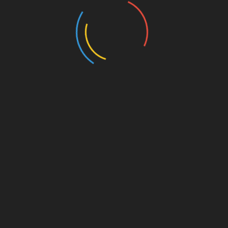
Pairs (2024)
Prólogos Para Observações Orgânicas (2023)
Canto das Bule bules (2023)
Post-humans have always existed (2021-2022)
100 Species of The Brazilian Fauna (2020)
Reality Goes Backwards (2021)
Space-Being (2021-2022)
Drawings (2014-2024)
Writings (Visit also Painting)
Sociedade Tecnológica (2024/2025)
Comunicação Científica no Blog Traço de Ciência
(2025)
Public Art
Leão e o Unicórnio (2025)
O Cultivar das Imagens (2022)
Exibição e acervo ”O Estado das Coisas”